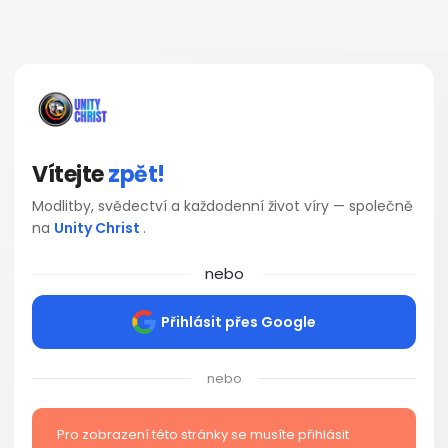
Vítejte
zpět!
Modlitby, svědectví a každodenní život víry — společně
na
Unity Christ
.
nebo
Přihlásit přes Google
nebo
Pro zobrazení této stránky se musíte přihlásit