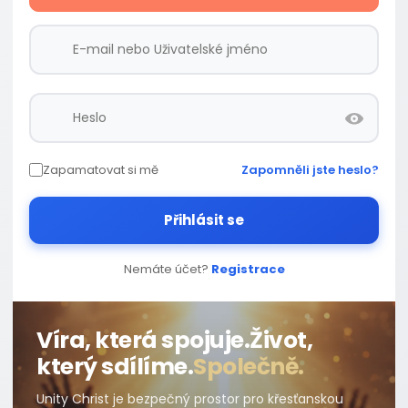
Zapamatovat si mě
Zapomněli jste heslo?
Přihlásit se
Nemáte účet?
Registrace
Víra, která spojuje.
Život,
který sdílíme.
Společně.
Unity Christ je bezpečný prostor pro křesťanskou