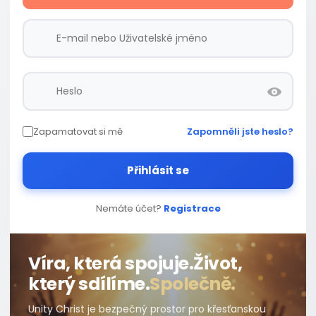
Zapamatovat si mě
Zapomněli jste heslo?
Přihlásit se
Nemáte účet?
Registrace
Víra, která spojuje.
Život,
který sdílíme.
Společně.
Unity Christ je bezpečný prostor pro křesťanskou