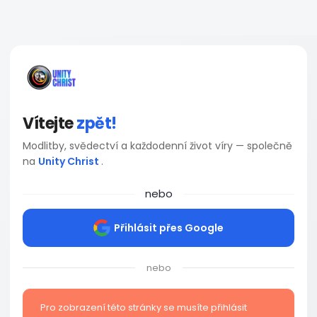
Vítejte
zpět!
Modlitby, svědectví a každodenní život víry — společně
na
Unity Christ
.
nebo
Přihlásit přes Google
nebo
Pro zobrazení této stránky se musíte přihlásit