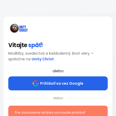
Vitajte
späť!
Modlitby, svedectvá a každodenný život viery —
spoločne na
Unity Christ
.
alebo
Prihlásiť sa cez Google
alebo
Pre zobrazenie stránky sa musíte prihlásiť