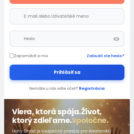
Zapamätať si ma
Zabudli ste heslo?
Prihlásiť sa
Nemáte u nás ešte účet?
Registrácia
Viera, ktorá spája.
Život,
ktorý zdieľame.
Spoločne.
Unity Christ je bezpečný priestor pre kresťanskú