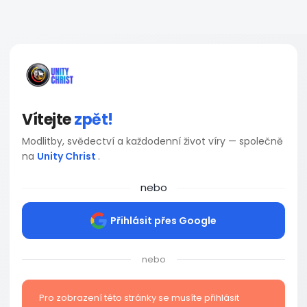
Vítejte
zpět!
Modlitby, svědectví a každodenní život víry — společně
na
Unity Christ
.
nebo
Přihlásit přes Google
nebo
Pro zobrazení této stránky se musíte přihlásit