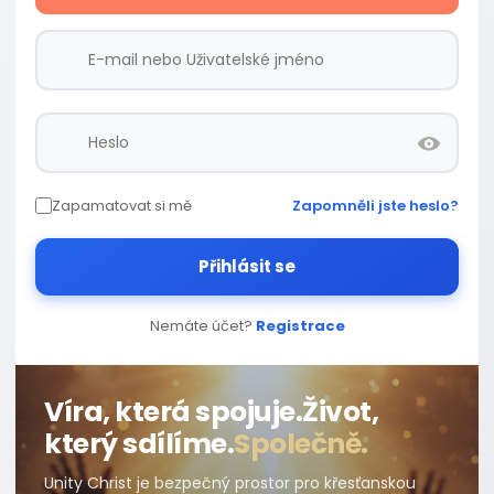
Zapamatovat si mě
Zapomněli jste heslo?
Přihlásit se
Nemáte účet?
Registrace
Víra, která spojuje.
Život,
který sdílíme.
Společně.
Unity Christ je bezpečný prostor pro křesťanskou