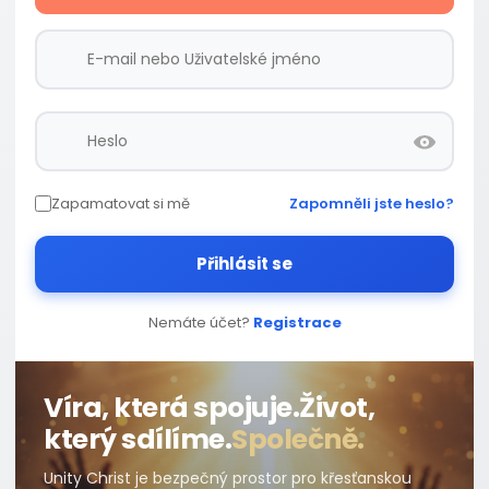
Zapamatovat si mě
Zapomněli jste heslo?
Přihlásit se
Nemáte účet?
Registrace
Víra, která spojuje.
Život,
který sdílíme.
Společně.
Unity Christ je bezpečný prostor pro křesťanskou