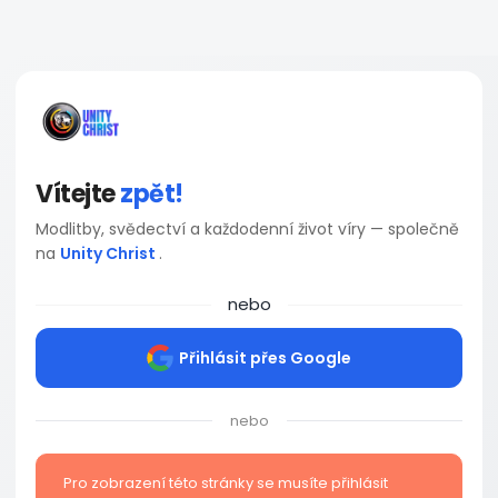
Vítejte
zpět!
Modlitby, svědectví a každodenní život víry — společně
na
Unity Christ
.
nebo
Přihlásit přes Google
nebo
Pro zobrazení této stránky se musíte přihlásit