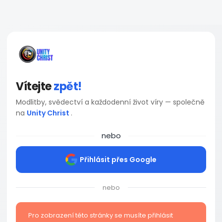
Vítejte
zpět!
Modlitby, svědectví a každodenní život víry — společně
na
Unity Christ
.
nebo
Přihlásit přes Google
nebo
Pro zobrazení této stránky se musíte přihlásit