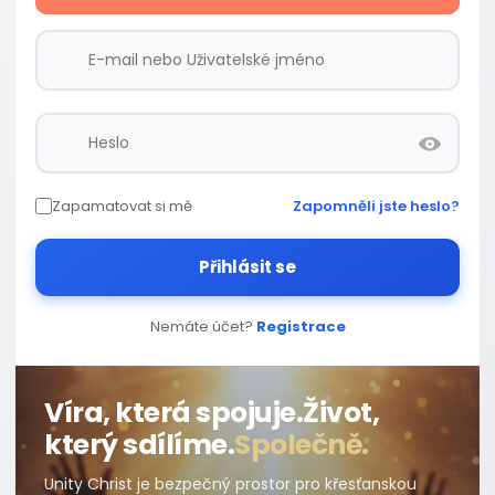
Zapamatovat si mě
Zapomněli jste heslo?
Přihlásit se
Nemáte účet?
Registrace
Víra, která spojuje.
Život,
který sdílíme.
Společně.
Unity Christ je bezpečný prostor pro křesťanskou