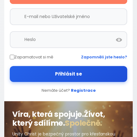
Zapamatovat si mě
Zapomněli jste heslo?
Přihlásit se
Nemáte účet?
Registrace
Víra, která spojuje.
Život,
který sdílíme.
Společně.
Unity Christ je bezpečný prostor pro křesťanskou