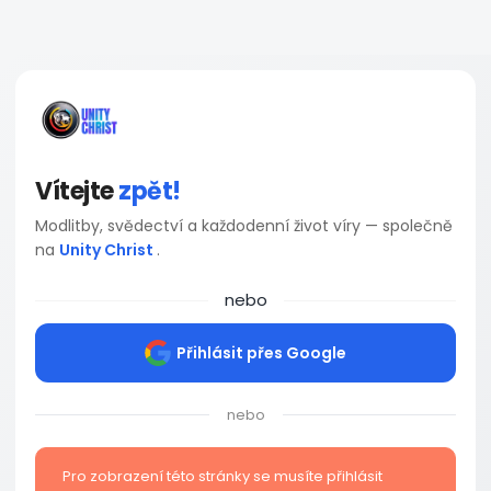
Vítejte
zpět!
Modlitby, svědectví a každodenní život víry — společně
na
Unity Christ
.
nebo
Přihlásit přes Google
nebo
Pro zobrazení této stránky se musíte přihlásit