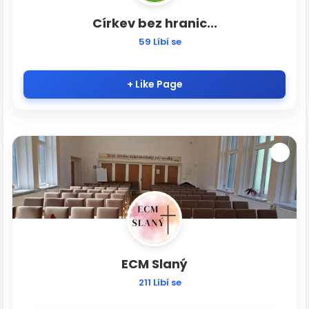
Církev bez hranic...
59 Líbí se
+ Like Page
ECM Slaný
211 Líbí se