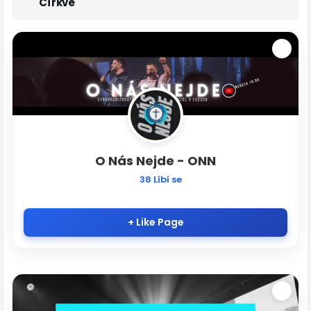
Církve
O Nás Nejde - ONN
38 Líbí se
+ Like Page