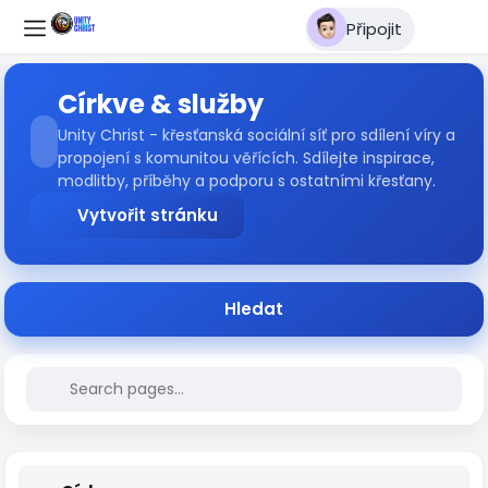
Připojit
Církve & služby
Unity Christ - křesťanská sociální síť pro sdílení víry a
propojení s komunitou věřících. Sdílejte inspirace,
modlitby, příběhy a podporu s ostatními křesťany.
Vytvořit stránku
Hledat