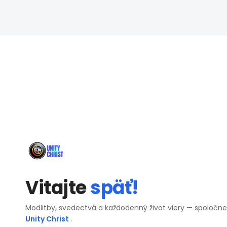
Vitajte
späť!
Modlitby, svedectvá a každodenný život viery — spoločn
Unity Christ
.