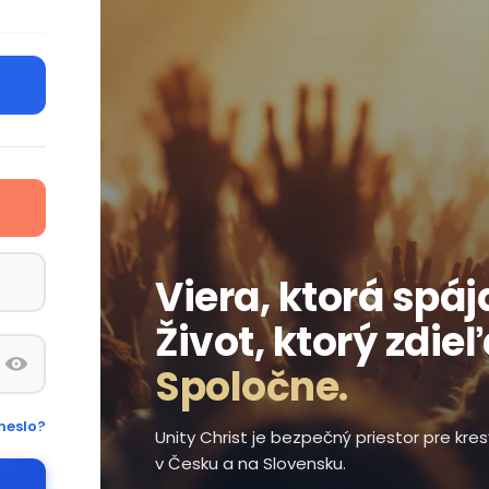
Viera, ktorá spáj
Život, ktorý zdie
Spoločne.
heslo?
Unity Christ je bezpečný priestor pre kr
v Česku a na Slovensku.