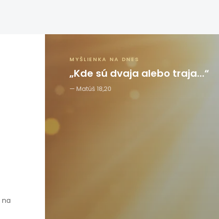
MYŠLIENKA NA DNES
„Kde sú dvaja alebo traja…“
Matúš 18,20
e na