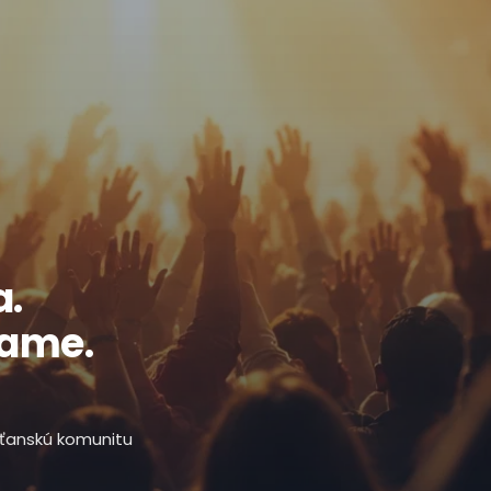
a.
ľame.
esťanskú komunitu