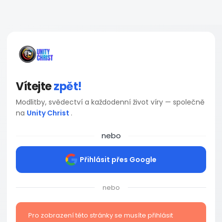
Vítejte
zpět!
Modlitby, svědectví a každodenní život víry — společně
na
Unity Christ
.
nebo
Přihlásit přes Google
nebo
Pro zobrazení této stránky se musíte přihlásit