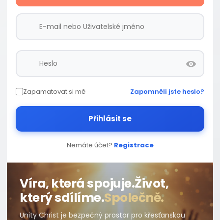
Zapamatovat si mě
Zapomněli jste heslo?
Přihlásit se
Nemáte účet?
Registrace
Víra, která spojuje.
Život,
který sdílíme.
Společně.
Unity Christ je bezpečný prostor pro křesťanskou