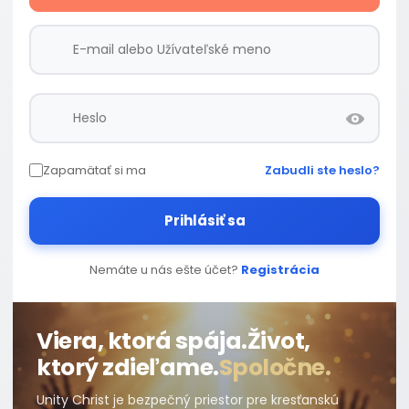
Zapamätať si ma
Zabudli ste heslo?
Prihlásiť sa
Nemáte u nás ešte účet?
Registrácia
Viera, ktorá spája.
Život,
ktorý zdieľame.
Spoločne.
Unity Christ je bezpečný priestor pre kresťanskú