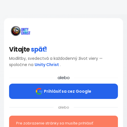
Vitajte
späť!
Modlitby, svedectvá a každodenný život viery —
spoločne na
Unity Christ
.
alebo
Prihlásiť sa cez Google
alebo
Pre zobrazenie stránky sa musíte prihlásiť