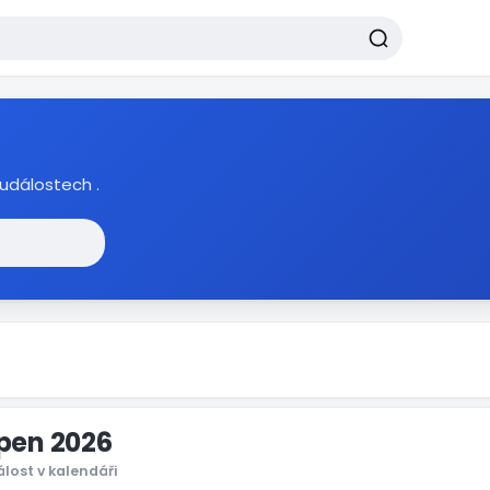
událostech .
pen 2026
álost v kalendáři