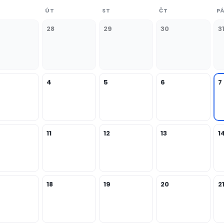
ÚT
ST
ČT
P
28
29
30
3
4
5
6
7
11
12
13
1
18
19
20
2