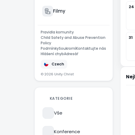
24
Filmy
Pravidla komunity
31
Child Safety and Abuse Prevention
Policy
Podmínky
Soukromí
Kontaktujte nás
Hlášení chyb
Adresář
Czech
© 2026 Unity Christ
Nej
KATEGORIE
Vše
Konference