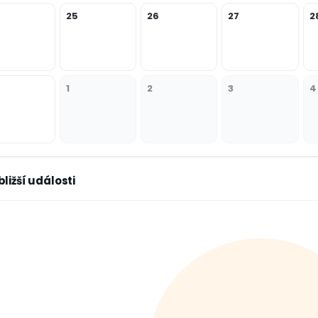
25
26
27
2
1
2
3
4
bližší události