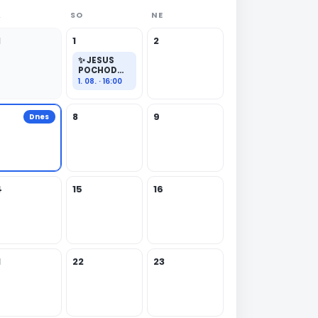
Á
SO
NE
1
1
2
✨ JESUS
POCHOD
PRAHA
1. 08. · 16:00
8
9
Dnes
4
15
16
1
22
23