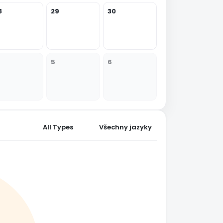
8
29
30
5
6
All Types
Všechny jazyky