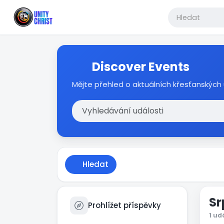
Discover Events
Mějte přehled o aktuálních křesťanských 
Hledat
Sr
Prohlížet příspěvky
1 ud