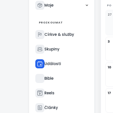
Moje
PO
27
PROZKOUMAT
Církve & služby
3
Skupiny
Události
10
Bible
Reels
17
Články