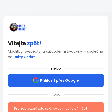
Vítejte
zpět!
Modlitby, svědectví a každodenní život víry — společně
na
Unity Christ
.
nebo
Přihlásit přes Google
nebo
Pro zobrazení této stránky se musíte přihlásit