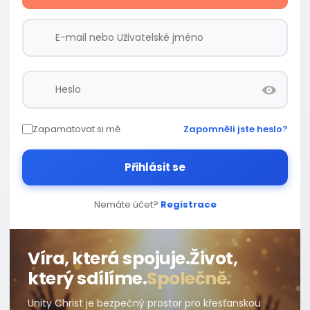
Zapamatovat si mě
Zapomněli jste heslo?
Přihlásit se
Nemáte účet?
Registrace
Víra, která spojuje.
Život,
který sdílíme.
Společně.
Unity Christ je bezpečný prostor pro křesťanskou