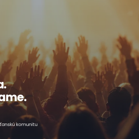
a.
ľame.
esťanskú komunitu