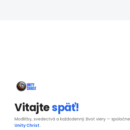
Vitajte
späť!
Modlitby, svedectvá a každodenný život viery — spoločn
Unity Christ
.