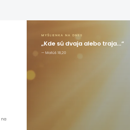
MYŠLIENKA NA DNES
„Kde sú dvaja alebo traja…“
Matúš 18,20
e na