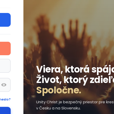
Viera, ktorá spáj
Život, ktorý zdie
Spoločne.
heslo?
Unity Christ je bezpečný priestor pre kr
v Česku a na Slovensku.