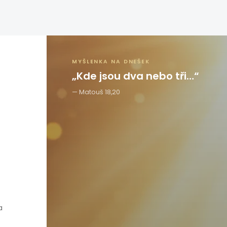
MYŠLENKA NA DNEŠEK
„Kde jsou dva nebo tři…“
Matouš 18,20
a