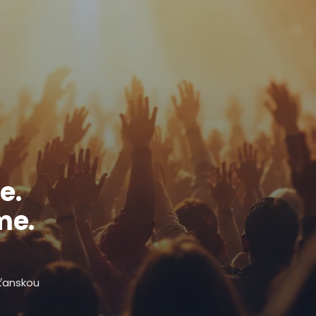
e.
me.
sťanskou