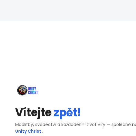
Vítejte
zpět!
Modlitby, svědectví a každodenní život víry — společně n
Unity Christ
.