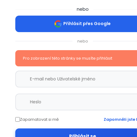
nebo
Přihlásit přes Google
nebo
Pro zobrazení této stránky se musíte přihlásit
Zapamatovat si mě
Zapomněli jste 
Přihlásit se