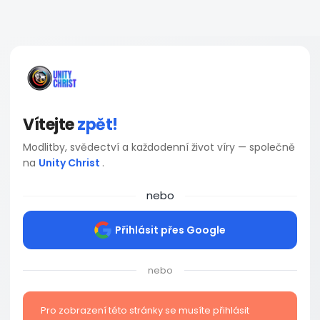
Vítejte
zpět!
Modlitby, svědectví a každodenní život víry — společně
na
Unity Christ
.
nebo
Přihlásit přes Google
nebo
Pro zobrazení této stránky se musíte přihlásit