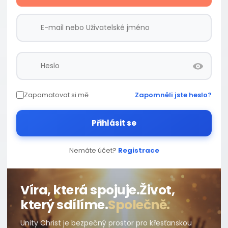
Zapamatovat si mě
Zapomněli jste heslo?
Přihlásit se
Nemáte účet?
Registrace
Víra, která spojuje.
Život,
který sdílíme.
Společně.
Unity Christ je bezpečný prostor pro křesťanskou