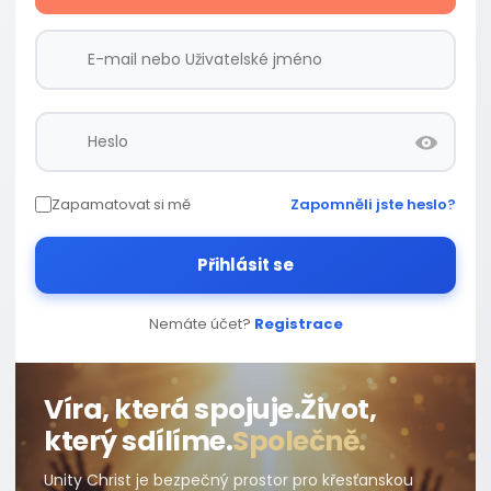
Zapamatovat si mě
Zapomněli jste heslo?
Přihlásit se
Nemáte účet?
Registrace
Víra, která spojuje.
Život,
který sdílíme.
Společně.
Unity Christ je bezpečný prostor pro křesťanskou