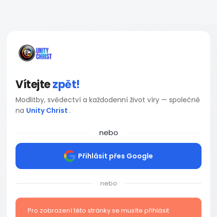
Vítejte
zpět!
Modlitby, svědectví a každodenní život víry — společně
na
Unity Christ
.
nebo
Přihlásit přes Google
nebo
Pro zobrazení této stránky se musíte přihlásit