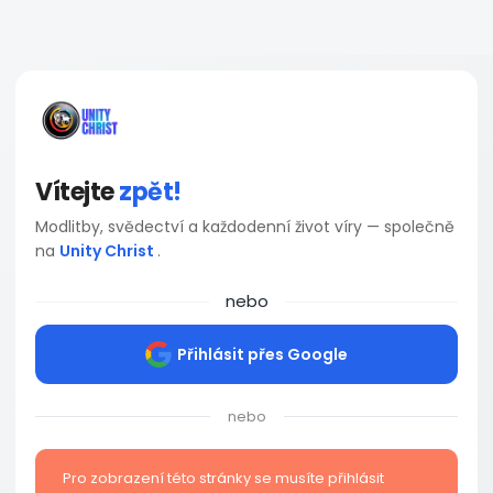
Vítejte
zpět!
Modlitby, svědectví a každodenní život víry — společně
na
Unity Christ
.
nebo
Přihlásit přes Google
nebo
Pro zobrazení této stránky se musíte přihlásit