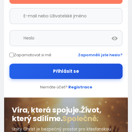
Zapamatovat si mě
Zapomněli jste heslo?
Přihlásit se
Nemáte účet?
Registrace
Víra, která spojuje.
Život,
který sdílíme.
Společně.
Unity Christ je bezpečný prostor pro křesťanskou