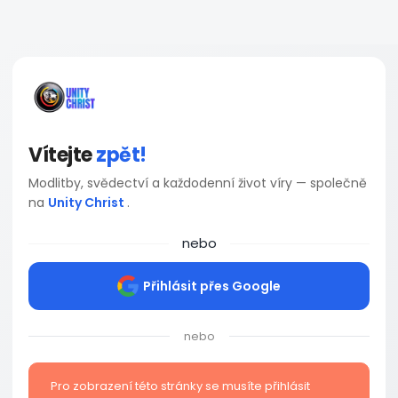
Vítejte
zpět!
Modlitby, svědectví a každodenní život víry — společně
na
Unity Christ
.
nebo
Přihlásit přes Google
nebo
Pro zobrazení této stránky se musíte přihlásit