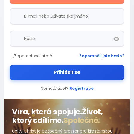
Zapamatovat si mě
Zapomněli jste heslo?
Přihlásit se
Nemáte účet?
Registrace
Víra, která spojuje.
Život,
který sdílíme.
Společně.
Unity Christ je bezpečný prostor pro křesťanskou