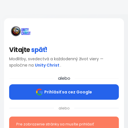
Vitajte
späť!
Modlitby, svedectvá a každodenný život viery —
spoločne na
Unity Christ
.
alebo
Prihlásiť sa cez Google
alebo
Pre zobrazenie stránky sa musíte prihlásiť