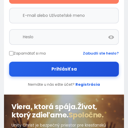
Zapamätať si ma
Zabudli ste heslo?
Prihlásiť sa
Nemáte u nás ešte účet?
Registrácia
Viera, ktorá spája.
Život,
ktorý zdieľame.
Spoločne.
Unity Christ je bezpečný priestor pre kresťanskú