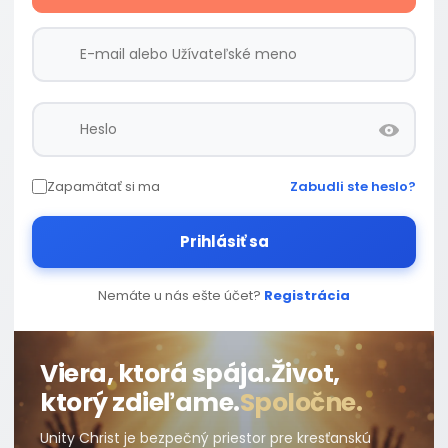
Zapamätať si ma
Zabudli ste heslo?
Prihlásiť sa
Nemáte u nás ešte účet?
Registrácia
Viera, ktorá spája.
Život,
ktorý zdieľame.
Spoločne.
Unity Christ je bezpečný priestor pre kresťanskú