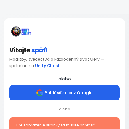
Vitajte
späť!
Modlitby, svedectvá a každodenný život viery —
spoločne na
Unity Christ
.
alebo
Prihlásiť sa cez Google
alebo
Pre zobrazenie stránky sa musíte prihlásiť