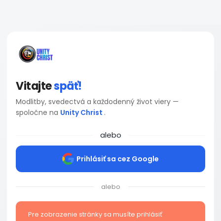
Vitajte
späť!
Modlitby, svedectvá a každodenný život viery —
spoločne na
Unity Christ
.
alebo
Prihlásiť sa cez Google
alebo
Pre zobrazenie stránky sa musíte prihlásiť