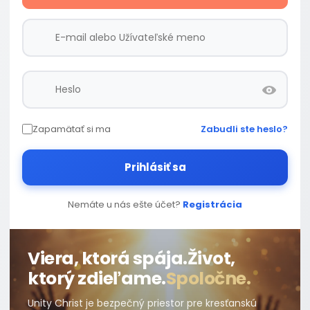
Zapamätať si ma
Zabudli ste heslo?
Prihlásiť sa
Nemáte u nás ešte účet?
Registrácia
Viera, ktorá spája.
Život,
ktorý zdieľame.
Spoločne.
Unity Christ je bezpečný priestor pre kresťanskú