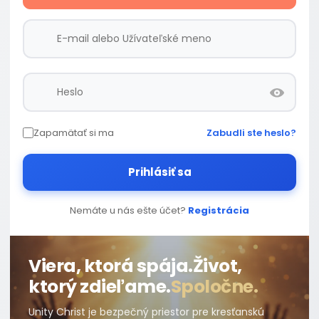
Zapamätať si ma
Zabudli ste heslo?
Prihlásiť sa
Nemáte u nás ešte účet?
Registrácia
Viera, ktorá spája.
Život,
ktorý zdieľame.
Spoločne.
Unity Christ je bezpečný priestor pre kresťanskú