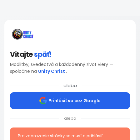
Vitajte
späť!
Modlitby, svedectvá a každodenný život viery —
spoločne na
Unity Christ
.
alebo
Prihlásiť sa cez Google
alebo
Pre zobrazenie stránky sa musíte prihlásiť