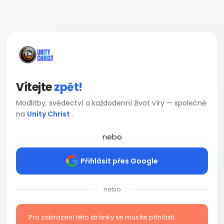
Vítejte
zpět!
Modlitby, svědectví a každodenní život víry — společně
na
Unity Christ
.
nebo
Přihlásit přes Google
nebo
Pro zobrazení této stránky se musíte přihlásit