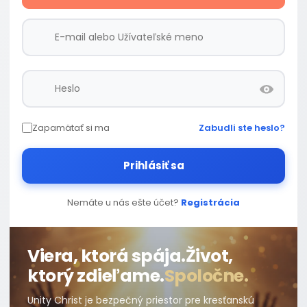
Zapamätať si ma
Zabudli ste heslo?
Prihlásiť sa
Nemáte u nás ešte účet?
Registrácia
Viera, ktorá spája.
Život,
ktorý zdieľame.
Spoločne.
Unity Christ je bezpečný priestor pre kresťanskú