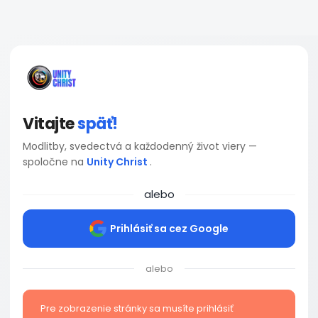
Vitajte
späť!
Modlitby, svedectvá a každodenný život viery —
spoločne na
Unity Christ
.
alebo
Prihlásiť sa cez Google
alebo
Pre zobrazenie stránky sa musíte prihlásiť