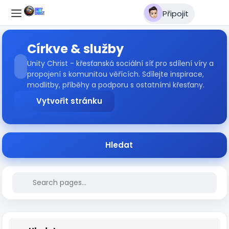
Připojit
Církve & služby
Unity Christ - křesťanská sociální síť pro sdílení víry a
propojení s komunitou věřících. Sdílejte inspirace,
modlitby, příběhy a podporu s ostatními křesťany.
Vytvořit stránku
Hledat