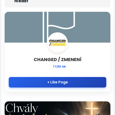
Hledat
CHANGED / ZMENENÍ
1 Líbí se
+ Like Page