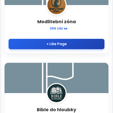
Modlitební zóna
266 Líbí se
+ Like Page
Bible do hloubky