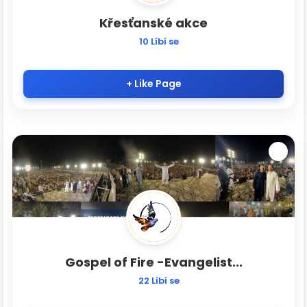
Křesťanské akce
10 Líbí se
+ Like Page
Gospel of Fire -Evangelist...
22 Líbí se