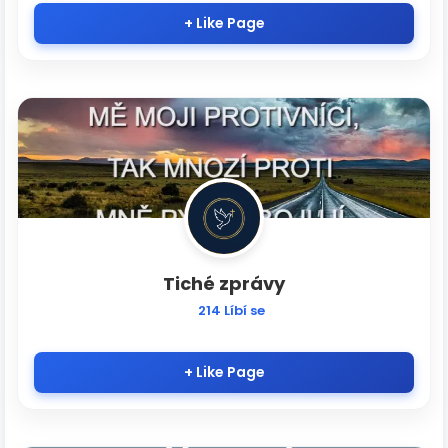
+ Like Page
Tiché zprávy
214 Líbí se
+ Like Page