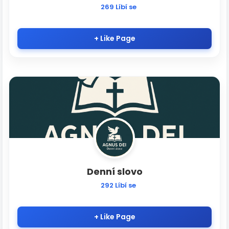
269 Líbí se
+ Like Page
Denní slovo
292 Líbí se
+ Like Page