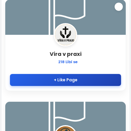
Víra v praxi
218 Líbí se
+ Like Page