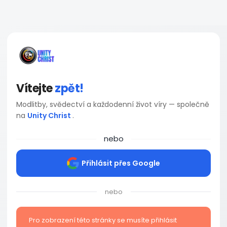
Vítejte
zpět!
Modlitby, svědectví a každodenní život víry — společně
na
Unity Christ
.
nebo
Přihlásit přes Google
nebo
Pro zobrazení této stránky se musíte přihlásit