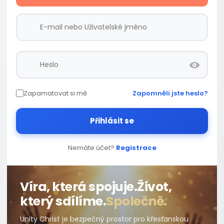
Zapamatovat si mě
Zapomněli jste heslo?
Přihlásit se
Nemáte účet?
Registrace
Víra, která spojuje.
Život,
který sdílíme.
Společně.
Unity Christ je bezpečný prostor pro křesťanskou