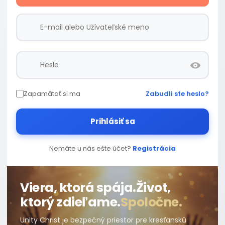
Zapamätať si ma
Zabudli ste heslo?
Prihlásiť sa
Nemáte u nás ešte účet?
Registrácia
Viera, ktorá spája.
Život,
ktorý zdieľame.
Spoločne.
Unity Christ je bezpečný priestor pre kresťanskú