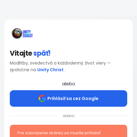
Vitajte
späť!
Modlitby, svedectvá a každodenný život viery —
spoločne na
Unity Christ
.
alebo
Prihlásiť sa cez Google
alebo
Pre zobrazenie stránky sa musíte prihlásiť