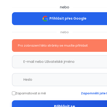
nebo
Přihlásit přes Google
nebo
Pro zobrazení této stránky se musíte přihlásit
Zapamatovat si mě
Zapomněli jste 
Přihlásit se