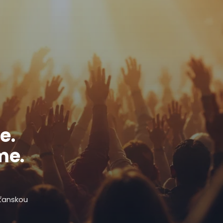
e.
me.
sťanskou