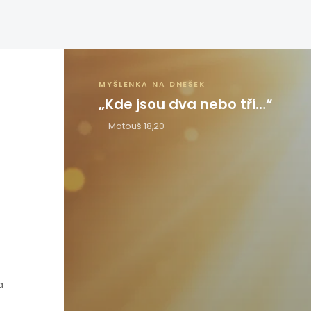
MYŠLENKA NA DNEŠEK
„Kde jsou dva nebo tři…“
Matouš 18,20
a