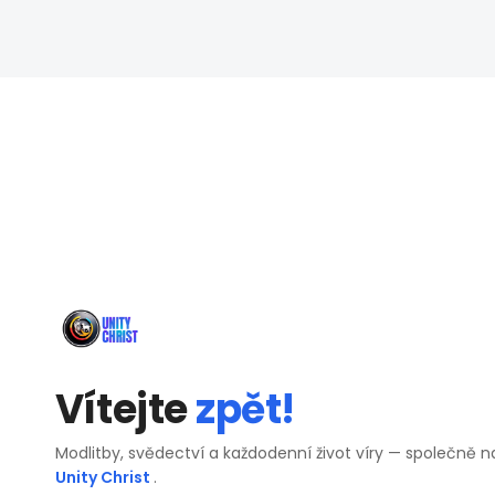
Vítejte
zpět!
Modlitby, svědectví a každodenní život víry — společně n
Unity Christ
.