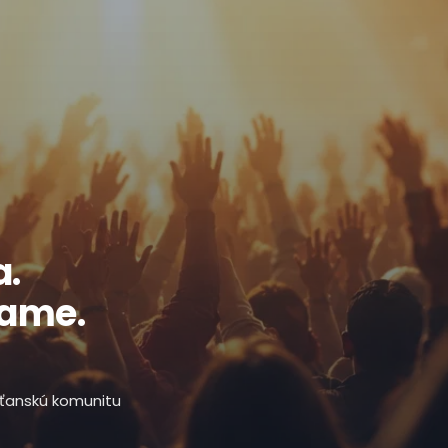
a.
ľame.
esťanskú komunitu