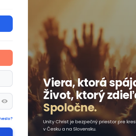
Viera, ktorá spáj
Život, ktorý zdie
Spoločne.
heslo?
Unity Christ je bezpečný priestor pre kr
v Česku a na Slovensku.