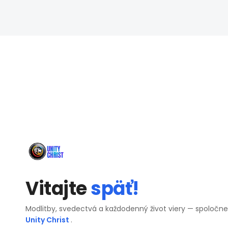
Vitajte
späť!
Modlitby, svedectvá a každodenný život viery — spoločn
Unity Christ
.