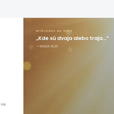
MYŠLIENKA NA DNES
„Kde sú dvaja alebo traja…“
Matúš 18,20
e na