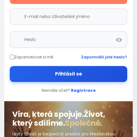
Zapamatovat si mě
Zapomněli jste heslo?
Přihlásit se
Nemáte účet?
Registrace
Víra, která spojuje.
Život,
který sdílíme.
Společně.
Unity Christ je bezpečný prostor pro křesťanskou