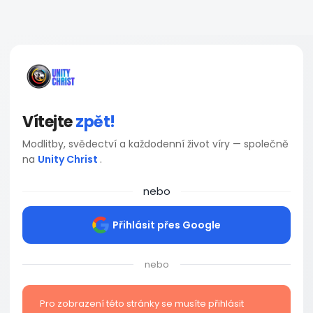
Vítejte
zpět!
Modlitby, svědectví a každodenní život víry — společně
na
Unity Christ
.
nebo
Přihlásit přes Google
nebo
Pro zobrazení této stránky se musíte přihlásit