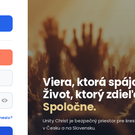
Viera, ktorá spáj
Život, ktorý zdie
Spoločne.
heslo?
Unity Christ je bezpečný priestor pre kr
v Česku a na Slovensku.