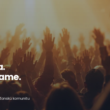
a.
ľame.
esťanskú komunitu