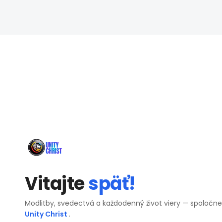
Vitajte
späť!
Modlitby, svedectvá a každodenný život viery — spoločn
Unity Christ
.