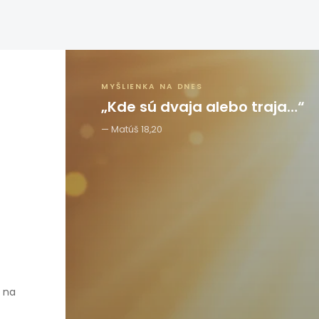
MYŠLIENKA NA DNES
„Kde sú dvaja alebo traja…“
Matúš 18,20
e na