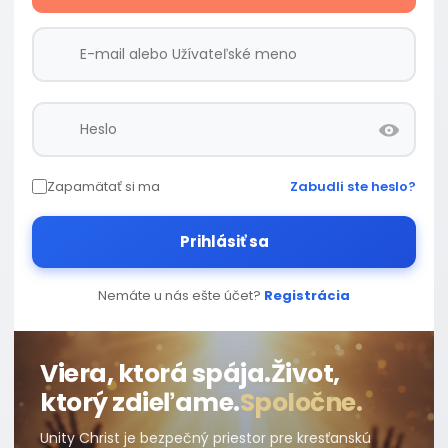
Zapamätať si ma
Zabudli ste heslo?
Prihlásiť sa
Nemáte u nás ešte účet?
Registrácia
Viera, ktorá spája.
Život,
ktorý zdieľame.
Spoločne.
Unity Christ je bezpečný priestor pre kresťanskú