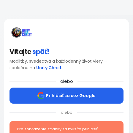
Vitajte
späť!
Modlitby, svedectvá a každodenný život viery —
spoločne na
Unity Christ
.
alebo
Prihlásiť sa cez Google
alebo
Pre zobrazenie stránky sa musíte prihlásiť