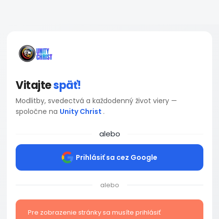
Vitajte
späť!
Modlitby, svedectvá a každodenný život viery —
spoločne na
Unity Christ
.
alebo
Prihlásiť sa cez Google
alebo
Pre zobrazenie stránky sa musíte prihlásiť