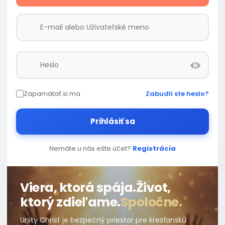
Zapamätať si ma
Zabudli ste heslo?
Prihlásiť sa
Nemáte u nás ešte účet?
Registrácia
Viera, ktorá spája.
Život,
ktorý zdieľame.
Spoločne.
Unity Christ je bezpečný priestor pre kresťanskú