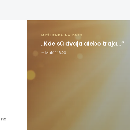
MYŠLIENKA NA DNES
„Kde sú dvaja alebo traja…“
Matúš 18,20
e na