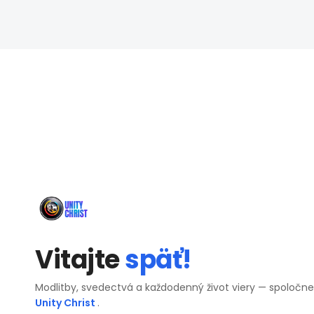
Vitajte
späť!
Modlitby, svedectvá a každodenný život viery — spoločn
Unity Christ
.