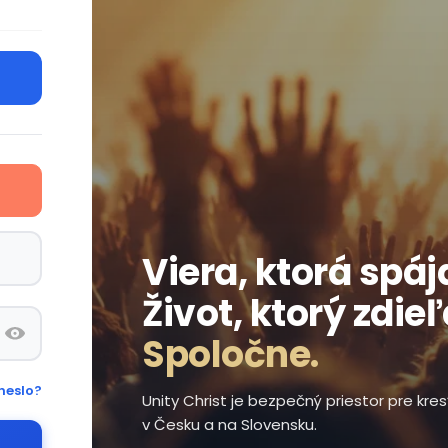
Viera, ktorá spáj
Život, ktorý zdie
Spoločne.
heslo?
Unity Christ je bezpečný priestor pre kr
v Česku a na Slovensku.