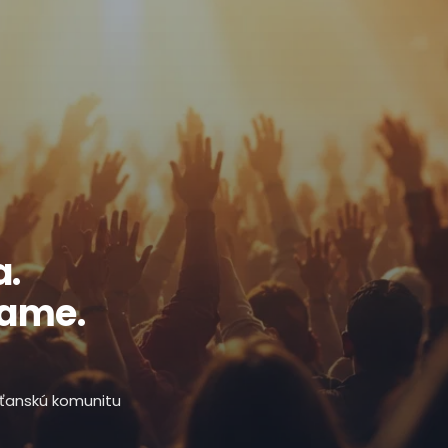
a.
ľame.
esťanskú komunitu