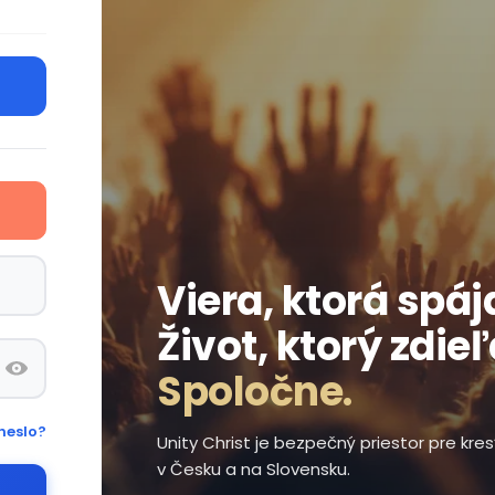
Viera, ktorá spáj
Život, ktorý zdie
Spoločne.
heslo?
Unity Christ je bezpečný priestor pre kr
v Česku a na Slovensku.