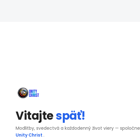
Vitajte
späť!
Modlitby, svedectvá a každodenný život viery — spoločn
Unity Christ
.