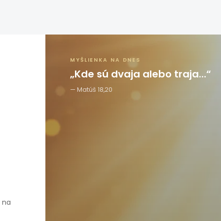
MYŠLIENKA NA DNES
„Kde sú dvaja alebo traja…“
Matúš 18,20
e na