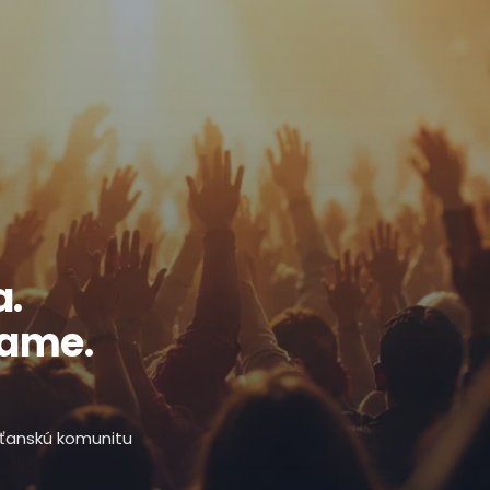
a.
ľame.
esťanskú komunitu