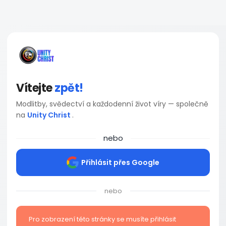
Vítejte
zpět!
Modlitby, svědectví a každodenní život víry — společně
na
Unity Christ
.
nebo
Přihlásit přes Google
nebo
Pro zobrazení této stránky se musíte přihlásit