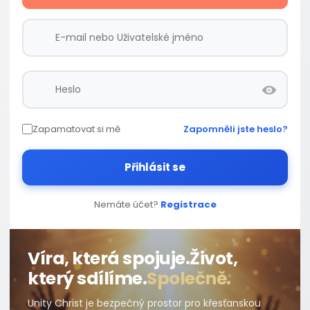
Zapamatovat si mě
Zapomněli jste heslo?
Přihlásit se
Nemáte účet?
Registrace
Víra, která spojuje.
Život,
který sdílíme.
Společně.
Unity Christ je bezpečný prostor pro křesťanskou