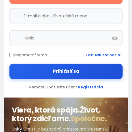
Zapamätať si ma
Zabudli ste heslo?
Prihlásiť sa
Nemáte u nás ešte účet?
Registrácia
Viera, ktorá spája.
Život,
ktorý zdieľame.
Spoločne.
Unity Christ je bezpečný priestor pre kresťanskú