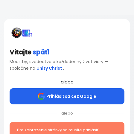
Vitajte
späť!
Modlitby, svedectvá a každodenný život viery —
spoločne na
Unity Christ
.
alebo
Prihlásiť sa cez Google
alebo
Pre zobrazenie stránky sa musíte prihlásiť