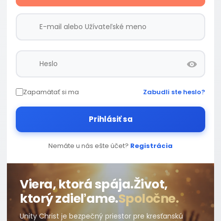
Zapamätať si ma
Zabudli ste heslo?
Prihlásiť sa
Nemáte u nás ešte účet?
Registrácia
Viera, ktorá spája.
Život,
ktorý zdieľame.
Spoločne.
Unity Christ je bezpečný priestor pre kresťanskú