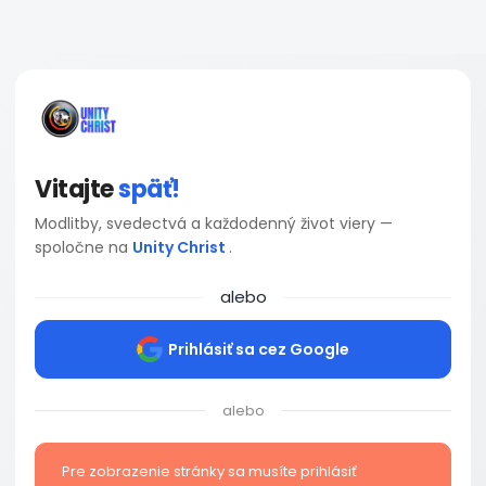
Vitajte
späť!
Modlitby, svedectvá a každodenný život viery —
spoločne na
Unity Christ
.
alebo
Prihlásiť sa cez Google
alebo
Pre zobrazenie stránky sa musíte prihlásiť