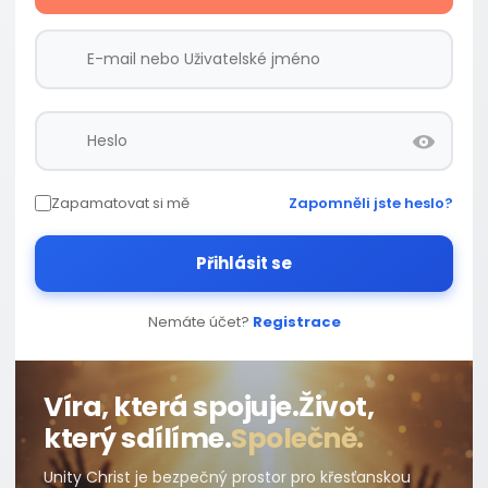
Zapamatovat si mě
Zapomněli jste heslo?
Přihlásit se
Nemáte účet?
Registrace
Víra, která spojuje.
Život,
který sdílíme.
Společně.
Unity Christ je bezpečný prostor pro křesťanskou