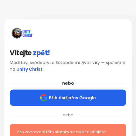
Vítejte
zpět!
Modlitby, svědectví a každodenní život víry — společně
na
Unity Christ
.
nebo
Přihlásit přes Google
nebo
Pro zobrazení této stránky se musíte přihlásit