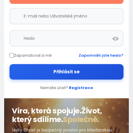
Zapamatovat si mě
Zapomněli jste heslo?
Přihlásit se
Nemáte účet?
Registrace
Víra, která spojuje.
Život,
který sdílíme.
Společně.
Unity Christ je bezpečný prostor pro křesťanskou