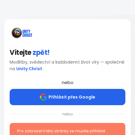
Vítejte
zpět!
Modlitby, svědectví a každodenní život víry — společně
na
Unity Christ
.
nebo
Přihlásit přes Google
nebo
Pro zobrazení této stránky se musíte přihlásit