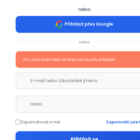
nebo
Přihlásit přes Google
nebo
Pro zobrazení této stránky se musíte přihlásit
Zapamatovat si mě
Zapomněli jste 
Přihlásit se