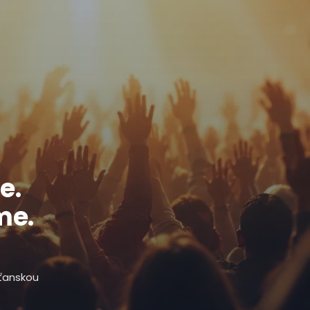
e.
me.
sťanskou