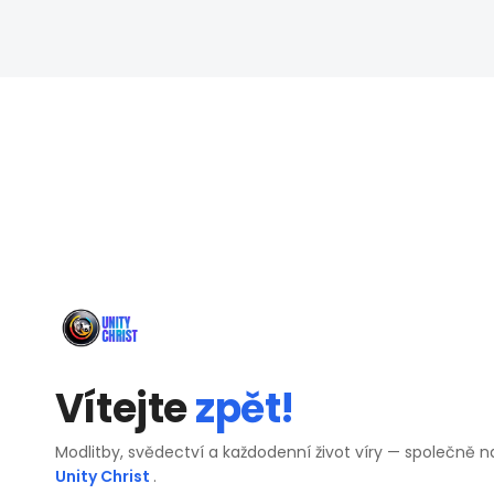
Vítejte
zpět!
Modlitby, svědectví a každodenní život víry — společně n
Unity Christ
.