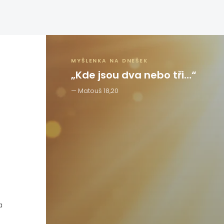
MYŠLENKA NA DNEŠEK
„Kde jsou dva nebo tři…“
Matouš 18,20
a