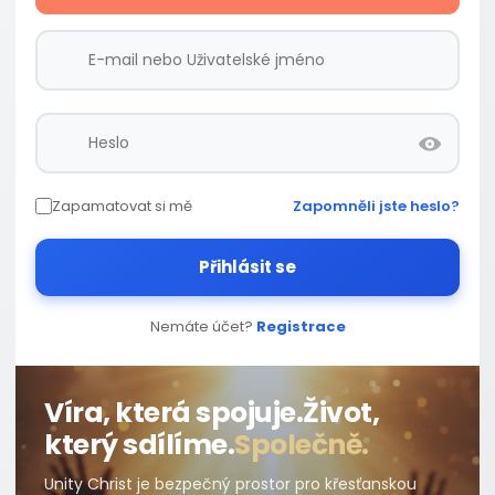
Zapamatovat si mě
Zapomněli jste heslo?
Přihlásit se
Nemáte účet?
Registrace
Víra, která spojuje.
Život,
který sdílíme.
Společně.
Unity Christ je bezpečný prostor pro křesťanskou