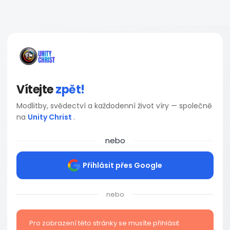
Vítejte
zpět!
Modlitby, svědectví a každodenní život víry — společně
na
Unity Christ
.
nebo
Přihlásit přes Google
nebo
Pro zobrazení této stránky se musíte přihlásit