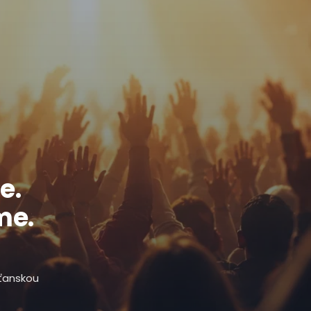
e.
me.
sťanskou