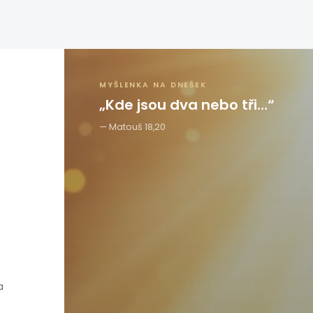
MYŠLENKA NA DNEŠEK
„Kde jsou dva nebo tři…“
Matouš 18,20
a