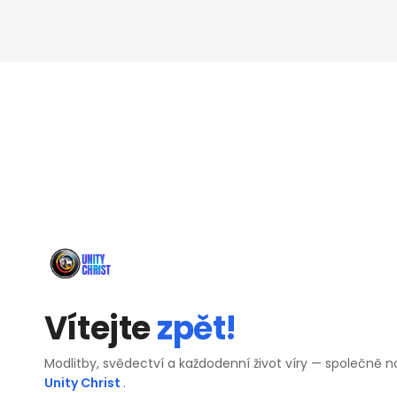
Vítejte
zpět!
Modlitby, svědectví a každodenní život víry — společně n
Unity Christ
.