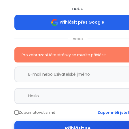
nebo
Přihlásit přes Google
nebo
Pro zobrazení této stránky se musíte přihlásit
Zapamatovat si mě
Zapomněli jste 
Přihlásit se