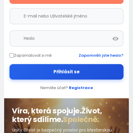
Zapamatovat si mě
Zapomněli jste heslo?
Přihlásit se
Nemáte účet?
Registrace
Víra, která spojuje.
Život,
který sdílíme.
Společně.
Unity Christ je bezpečný prostor pro křesťanskou