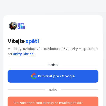
Vítejte
zpět!
Modlitby, svědectví a každodenní život víry — společně
na
Unity Christ
.
nebo
Přihlásit přes Google
nebo
Pro zobrazení této stránky se musíte přihlásit