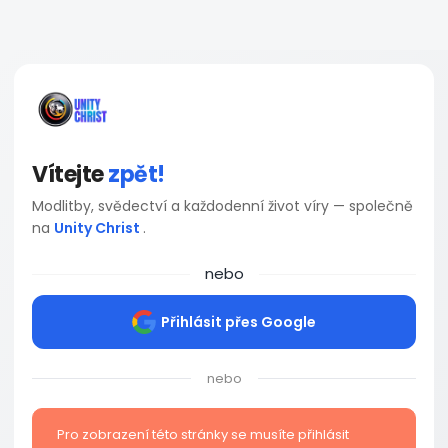
Vítejte
zpět!
Modlitby, svědectví a každodenní život víry — společně
na
Unity Christ
.
nebo
Přihlásit přes Google
nebo
Pro zobrazení této stránky se musíte přihlásit