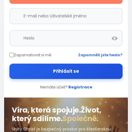
Zapamatovat si mě
Zapomněli jste heslo?
Přihlásit se
Nemáte účet?
Registrace
Víra, která spojuje.
Život,
který sdílíme.
Společně.
Unity Christ je bezpečný prostor pro křesťanskou