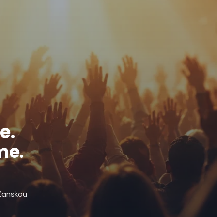
e.
me.
sťanskou