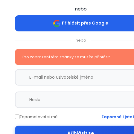
nebo
Přihlásit přes Google
nebo
Pro zobrazení této stránky se musíte přihlásit
Zapamatovat si mě
Zapomněli jste 
Přihlásit se