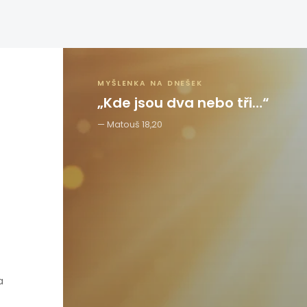
MYŠLENKA NA DNEŠEK
„Kde jsou dva nebo tři…“
Matouš 18,20
a