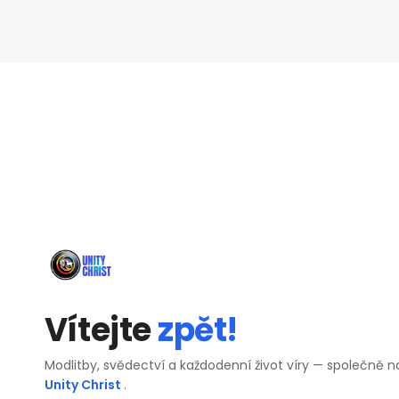
Vítejte
zpět!
Modlitby, svědectví a každodenní život víry — společně n
Unity Christ
.