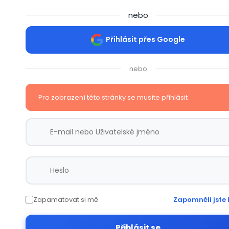
nebo
Přihlásit přes Google
nebo
Pro zobrazení této stránky se musíte přihlásit
Zapamatovat si mě
Zapomněli jste 
Přihlásit se