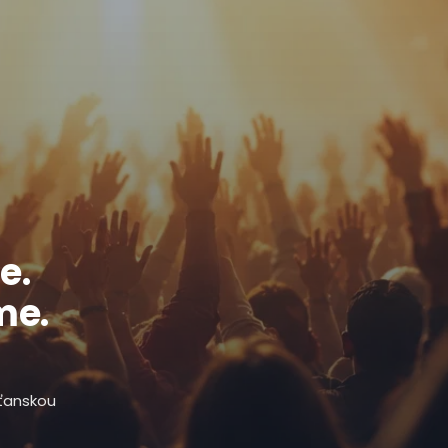
e.
me.
sťanskou