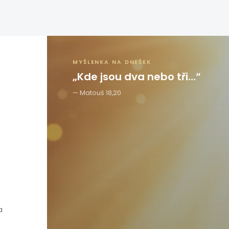
MYŠLENKA NA DNEŠEK
„Kde jsou dva nebo tři…“
Matouš 18,20
a