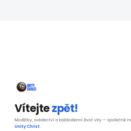
Vítejte
zpět!
Modlitby, svědectví a každodenní život víry — společně n
Unity Christ
.