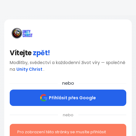
Vítejte
zpět!
Modlitby, svědectví a každodenní život víry — společně
na
Unity Christ
.
nebo
Přihlásit přes Google
nebo
Pro zobrazení této stránky se musíte přihlásit