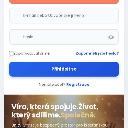
Zapamatovat si mě
Zapomněli jste heslo?
Přihlásit se
Nemáte účet?
Registrace
Víra, která spojuje.
Život,
který sdílíme.
Společně.
Unity Christ je bezpečný prostor pro křesťanskou