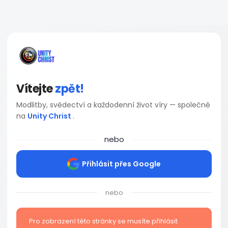
Vítejte
zpět!
Modlitby, svědectví a každodenní život víry — společně
na
Unity Christ
.
nebo
Přihlásit přes Google
nebo
Pro zobrazení této stránky se musíte přihlásit