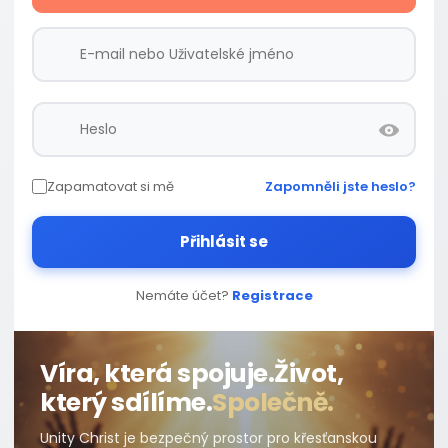
Zapamatovat si mě
Zapomněli jste heslo?
Přihlásit se
Nemáte účet?
Registrace
Víra, která spojuje.
Život,
který sdílíme.
Společně.
Unity Christ je bezpečný prostor pro křesťanskou